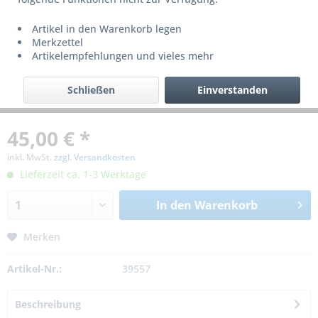
Artikel in den Warenkorb legen
Merkzettel
Artikelempfehlungen und vieles mehr
Schließen
Einverstanden
45,00 € *
inkl. MwSt.
zzgl. Versandkosten
Lieferzeit ca. 1-3 Werktage
In den
Warenkorb
Merken
Artikel-Nr.:
39557
Beschreibung