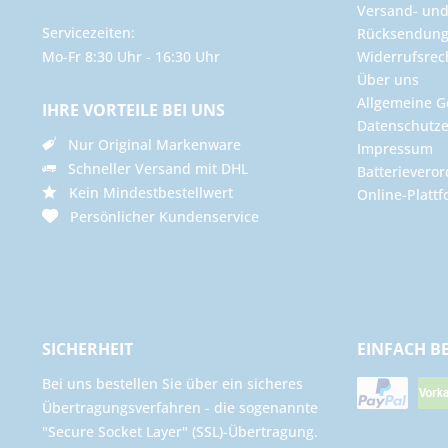
Versand- un
Servicezeiten:
Rücksendun
Mo-Fr 8:30 Uhr - 16:30 Uhr
Widerrufsrec
Über uns
Allgemeine G
IHRE VORTEILE BEI UNS
Datenschutze
Nur Original Markenware
Impressum
Schneller Versand mit DHL
Batterievero
Kein Mindestbestellwert
Online-Plattf
Persönlicher Kundenservice
SICHERHEIT
EINFACH B
Bei uns bestellen Sie über ein sicheres
Übertragungsverfahren - die sogenannte
"Secure Socket Layer" (SSL)-Übertragung.