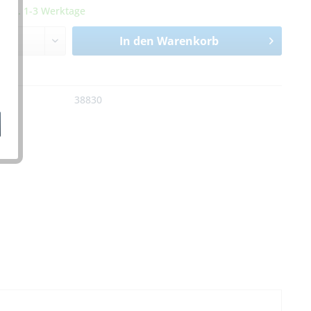
it ca. 1-3 Werktage
In den
Warenkorb
n
:
38830