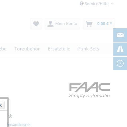
Service/Hilfe
Mein Konto
0,00 € *
ebe
Torzubehör
Ersatzteile
Funk-Sets
 € *
zgl. Versandkosten