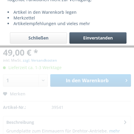
Artikel in den Warenkorb legen
Merkzettel
Artikelempfehlungen und vieles mehr
Schließen
Einverstanden
49,00 € *
inkl. MwSt.
zzgl. Versandkosten
Lieferzeit ca. 1-3 Werktage
In den
Warenkorb
Merken
Artikel-Nr.:
39541
Beschreibung
Grundplatte zum Einmauern für Drehtor-Antriebe.
mehr