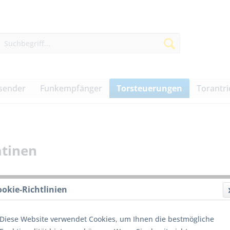
sender
Funkempfänger
Torsteuerungen
Torantr
atinen
ookie-Richtlinien
74,00
Diese Website verwendet Cookies, um Ihnen die bestmögliche
inkl. MwSt.
z