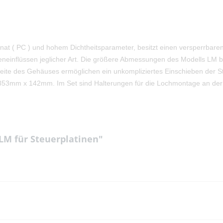
t ( PC ) und hohem Dichtheitsparameter, besitzt einen versperrbaren
eneinflüssen jeglicher Art. Die größere Abmessungen des Modells LM bi
eite des Gehäuses ermöglichen ein unkompliziertes Einschieben der St
353mm x 142mm. Im Set sind Halterungen für die Lochmontage an der 
LM für Steuerplatinen"