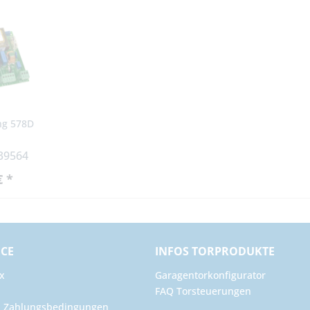
ng 578D
 39564
€ *
ICE
INFOS TORPRODUKTE
x
Garagentorkonfigurator
FAQ Torsteuerungen
d Zahlungsbedingungen