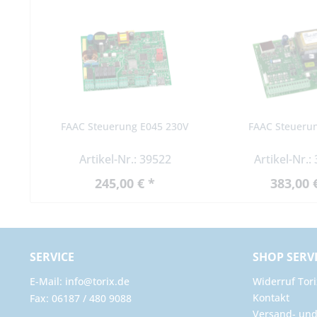
FAAC Steuerung E045 230V
FAAC Steueru
Artikel-Nr.: 39522
Artikel-Nr.:
245,00 € *
383,00 
SERVICE
SHOP SERV
E-Mail: info@torix.de
Widerruf Tori
Kontakt
Fax: 06187 / 480 9088
Versand- un