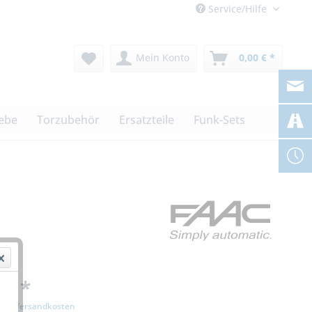
Service/Hilfe
Mein Konto
0,00 € *
iebe
Torzubehör
Ersatzteile
Funk-Sets
 € *
zgl. Versandkosten