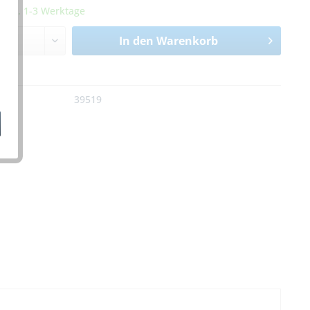
it ca. 1-3 Werktage
In den
Warenkorb
n
:
39519