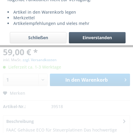
Artikel in den Warenkorb legen
Merkzettel
Artikelempfehlungen und vieles mehr
Schließen
Einverstanden
59,00 € *
inkl. MwSt.
zzgl. Versandkosten
Lieferzeit ca. 1-3 Werktage
In den
Warenkorb
Merken
Artikel-Nr.:
39518
Beschreibung
FAAC Gehäuse ECO für Steuerplatinen Das hochwertige