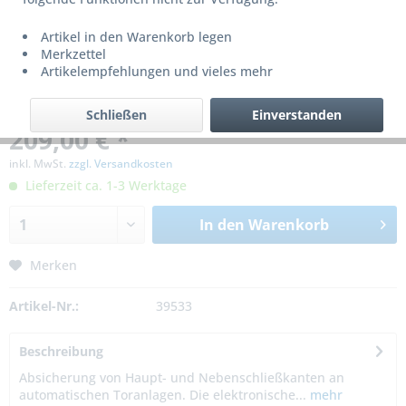
Artikel in den Warenkorb legen
Merkzettel
Artikelempfehlungen und vieles mehr
Schließen
Einverstanden
209,00 € *
inkl. MwSt.
zzgl. Versandkosten
Lieferzeit ca. 1-3 Werktage
In den
Warenkorb
Merken
Artikel-Nr.:
39533
Beschreibung
Absicherung von Haupt- und Nebenschließkanten an
automatischen Toranlagen. Die elektronische...
mehr