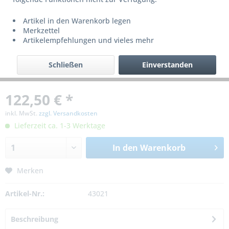
Artikel in den Warenkorb legen
Merkzettel
Artikelempfehlungen und vieles mehr
Schließen
Einverstanden
122,50 € *
inkl. MwSt.
zzgl. Versandkosten
Lieferzeit ca. 1-3 Werktage
In den
Warenkorb
Merken
Artikel-Nr.:
43021
Beschreibung