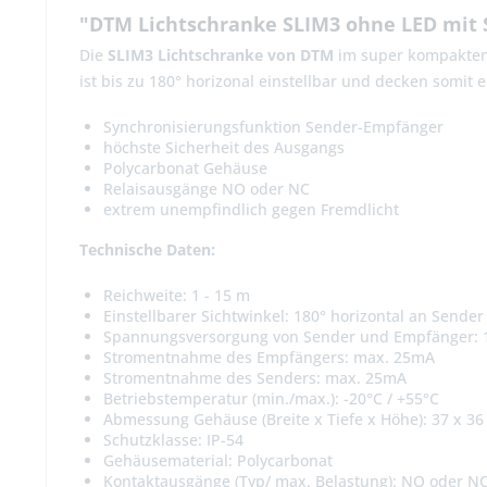
"DTM Lichtschranke SLIM3 ohne LED mit 
Die
SLIM3 Lichtschranke von DTM
im super kompakten 
ist bis zu 180° horizonal einstellbar und decken somit
Synchronisierungsfunktion Sender-Empfänger
höchste Sicherheit des Ausgangs
Polycarbonat Gehäuse
Relaisausgänge NO oder NC
extrem unempfindlich gegen Fremdlicht
Technische Daten:
Reichweite: 1 - 15 m
Einstellbarer Sichtwinkel: 180° horizontal an Sende
Spannungsversorgung von Sender und Empfänger: 
Stromentnahme des Empfängers: max. 25mA
Stromentnahme des Senders: max. 25mA
Betriebstemperatur (min./max.): -20°C / +55°C
Abmessung Gehäuse (Breite x Tiefe x Höhe): 37 x 3
Schutzklasse: IP-54
Gehäusematerial: Polycarbonat
Kontaktausgänge (Typ/ max. Belastung): NO oder N