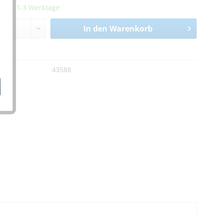
it ca. 1-3 Werktage
In den
Warenkorb
n
:
43588