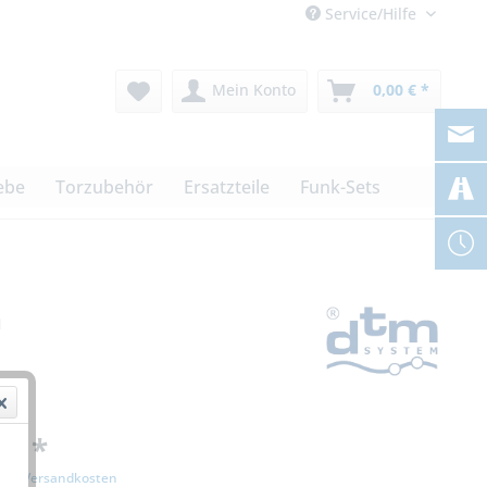
Service/Hilfe
Mein Konto
0,00 € *
ebe
Torzubehör
Ersatzteile
Funk-Sets
n
 € *
zgl. Versandkosten