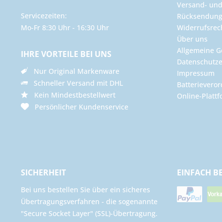
Versand- un
Servicezeiten:
Rücksendun
Mo-Fr 8:30 Uhr - 16:30 Uhr
Widerrufsrec
Über uns
Allgemeine G
IHRE VORTEILE BEI UNS
Datenschutze
Nur Original Markenware
Impressum
Schneller Versand mit DHL
Batterievero
Kein Mindestbestellwert
Online-Plattf
Persönlicher Kundenservice
SICHERHEIT
EINFACH B
Bei uns bestellen Sie über ein sicheres
Übertragungsverfahren - die sogenannte
"Secure Socket Layer" (SSL)-Übertragung.