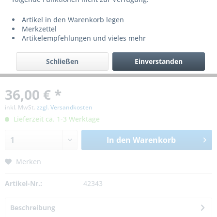
Artikel in den Warenkorb legen
Merkzettel
Artikelempfehlungen und vieles mehr
Schließen
Einverstanden
36,00 € *
inkl. MwSt.
zzgl. Versandkosten
Lieferzeit ca. 1-3 Werktage
In den
Warenkorb
Merken
Artikel-Nr.:
42343
Beschreibung