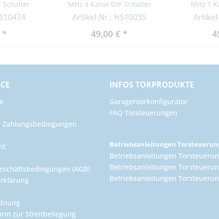
 Schalter
MHz 4 Kanal DIP Schalter
MHz 1 K
HS10474
Artikel-Nr.: HS10035
Artike
 *
49,00 € *
4
ICE
INFOS TORPRODUKTE
x
Garagentorkonfigurator
FAQ Torsteuerungen
d Zahlungsbedingungen
g
Betriebsanleitungen Torsteueru
ht
Betriebsanleitungen Torsteuerun
Betriebsanleitungen Torsteuerun
eschäftsbedingungen (AGB)
Betriebsanleitungen Torsteuer
rklärung
rdnung
orm zur Streitbeilegung