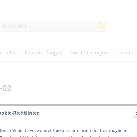
dsender
Funkempfänger
Torsteuerungen
Torantri
-02
ookie-Richtlinien
9,50 
Diese Website verwendet Cookies, um Ihnen die bestmögliche
inkl. MwSt.
z