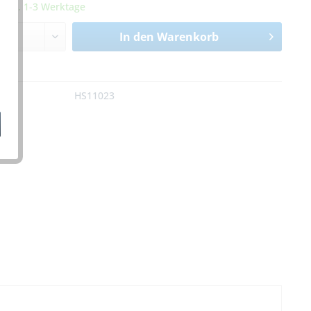
it ca. 1-3 Werktage
In den
Warenkorb
n
:
HS11023