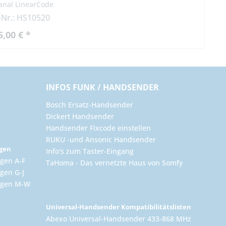
anal LinearCode
l-Nr.: HS10520
5,00 € *
INFOS FUNK / HANDSENDER
Bosch Ersatz-Handsender
Dickert Handsender
Handsender Fixcode einstellen
RUKU -und Ansonic Handsender
ngen
Info's zum Taster-Eingang
gen A-F
TaHoma - Das vernetzte Haus von Somfy
gen G-J
ungen M-W
Universal-Handsender Kompatibilitätslisten
Abexo Universal-Handsender 433-868 MHz