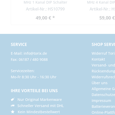
MHz 1 Kanal DIP Schalter
MHz 4 Kanal DIP
Artikel-Nr.: HS10799
Artikel-Nr.: 
49,00 € *
59,00 €
SERVICE
SHOP SERV
E-Mail: info@torix.de
Widerruf Tori
Kontakt
Fax: 06187 / 480 9088
Versand- un
Servicezeiten:
Rücksendun
Mo-Fr 8:30 Uhr - 16:30 Uhr
Widerrufsrec
Über uns
Allgemeine G
IHRE VORTEILE BEI UNS
Datenschutze
Nur Original Markenware
Impressum
Schneller Versand mit DHL
Batterievero
Kein Mindestbestellwert
Online-Plattf