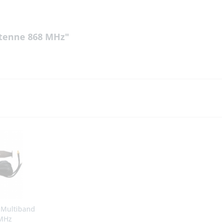
ntenne 868 MHz"
 Multiband
 MHz