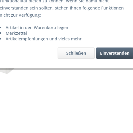
Funktionalität bieten zu können. Wenn Sie damit nicht
inkl. MwSt.
z
einverstanden sein sollten, stehen Ihnen folgende Funktionen
Lieferze
nicht zur Verfügung:
Artikel in den Warenkorb legen
Merkzettel
Merke
Artikelempfehlungen und vieles mehr
Artikel-Nr.
Schließen
Einverstanden