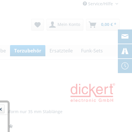
Service/Hilfe
Mein Konto
0,00 € *
ebe
Torzubehör
Ersatzteile
Funk-Sets
e Bauform nur 35 mm Stablänge
 € *