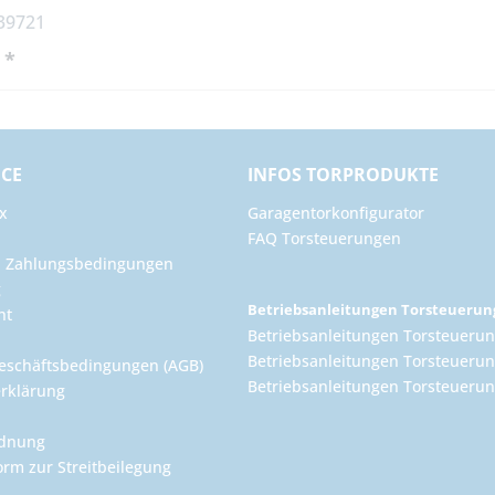
 39721
 *
ICE
INFOS TORPRODUKTE
x
Garagentorkonfigurator
FAQ Torsteuerungen
d Zahlungsbedingungen
g
Betriebsanleitungen Torsteueru
ht
Betriebsanleitungen Torsteuerun
Betriebsanleitungen Torsteuerun
eschäftsbedingungen (AGB)
Betriebsanleitungen Torsteuer
rklärung
rdnung
orm zur Streitbeilegung