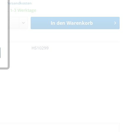
zgl. Versandkosten
it ca. 1-3 Werktage
In den
Warenkorb
n
:
HS10299