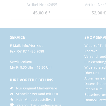
Artikel-Nr.: 42695
Artikel-Nr.:
45,00 € *
52,00 €
SERVICE
SHOP SERV
E-Mail: info@torix.de
Widerruf Tori
Kontakt
Fax: 06187 / 480 9088
Versand- un
Servicezeiten:
Rücksendun
Mo-Fr 8:30 Uhr - 16:30 Uhr
Widerrufsrec
Über uns
Allgemeine G
IHRE VORTEILE BEI UNS
Datenschutze
Nur Original Markenware
Impressum
Schneller Versand mit DHL
Batterievero
Kein Mindestbestellwert
Online-Plattf
Persönlicher Kundenservice