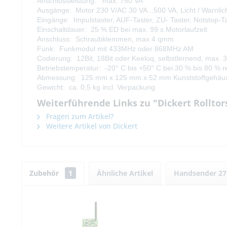
Anschlussleistung: max. 750 VA
Ausgänge: Motor 230 V/AC 30 VA...500 VA, Licht / Warnli
Eingänge: Impulstaster, AUF-Taster, ZU- Taster, Notstop-T
Einschaltdauer: 25 % ED bei max. 99 s Motorlaufzeit
Anschluss: Schraubklemmen, max 4 qmm
Funk: Funkmodul mit 433MHz oder 868MHz AM
Codierung: 12Bit, 18Bit oder Keeloq, selbstlernend, max.
Betriebstemperatur: -20° C bis +50° C bei 30 % bis 80 % rel
Abmessung: 125 mm x 125 mm x 52 mm Kunststoffgehäus
Gewicht: ca. 0,5 kg incl. Verpackung
Weiterführende Links zu "Dickert Rollt
Fragen zum Artikel?
Weitere Artikel von Dickert
Zubehör
1
Ähnliche Artikel
Handsender 2