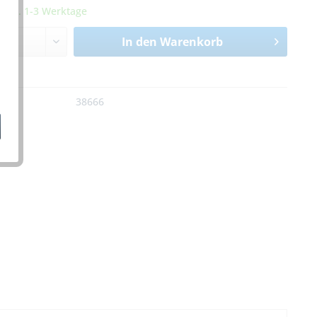
it ca. 1-3 Werktage
In den
Warenkorb
n
:
38666