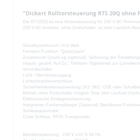
"Dickert Rolltorsteuerung RTS 20Q ohne
Die RTS20Q ist eine Motorsteuerung für 230 V AC Rohrmotor
230 V AC Antriebe, ohne Endschalter, ist über Laufzeit-Abs
Standbyverbrauch <0,5 Watt
Fernlern-Funktion “QuickLearn”
Zusatzkarte QuickLog (optional) Sicherung der Einstellun
Impuls, gezielt 'Auf-Zu', Totmann Tippbetrieb zur Lamellenv
Vorendschalter
Licht / Warnlichtausgang
Lichtschrankenanschluss
Sicherheitsleistenauswertung 1K2, 8K2, OSE oder Schaltlei
Betrieb ohne Endschalter möglich Stop über Laufzeit (Hydra
Elektronische Endlagenerkennung
Integrierter Funkempfänger (Optional) Steckbares Funkmod
Schliessautomatik
Code-Schloss, RFID-Transponder
Betriebsspannung: 230 V ±10 % 50 Hz