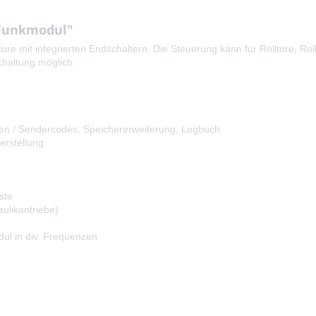
 Funkmodul"
e mit integrierten Endschaltern. Die Steuerung kann für Rolltore, Rol
chaltung möglich.
gen / Sendercodes, Speichererweiterung, Logbuch
erstellung
ste
ulikantriebe)
ul in div. Frequenzen