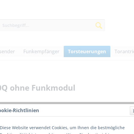
sender
Funkempfänger
Torsteuerungen
Torantr
20Q ohne Funkmodul
ookie-Richtlinien
155,0
Diese Website verwendet Cookies, um Ihnen die bestmögliche
inkl. MwSt.
z