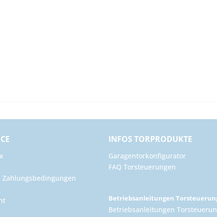
ICE
INFOS TORPRODUKTE
x
Garagentorkonfigurator
FAQ Torsteuerungen
d Zahlungsbedingungen
g
Betriebsanleitungen Torsteueru
ht
Betriebsanleitungen Torsteuerun