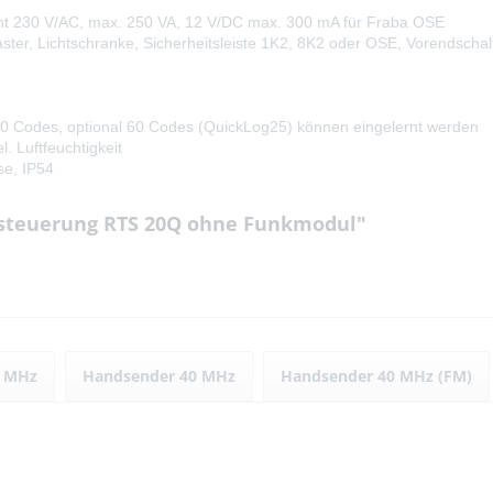
cht 230 V/AC, max. 250 VA, 12 V/DC max. 300 mA für Fraba OSE
aster, Lichtschranke, Sicherheitsleiste 1K2, 8K2 oder OSE, Vorendsch
 30 Codes, optional 60 Codes (QuickLog25) können eingelernt werden
. Luftfeuchtigkeit
e, IP54
orsteuerung RTS 20Q ohne Funkmodul"
7 MHz
Handsender 40 MHz
Handsender 40 MHz (FM)