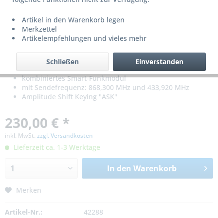
Artikel in den Warenkorb legen
Merkzettel
Artikelempfehlungen und vieles mehr
Schließen
Einverstanden
kombiniertes Smart-Funkmodul
mit Sendefrequenz: 868,300 MHz und 433,920 MHz
Amplitude Shift Keying "ASK"
230,00 € *
inkl. MwSt.
zzgl. Versandkosten
Lieferzeit ca. 1-3 Werktage
In den
Warenkorb
Merken
Artikel-Nr.:
42288