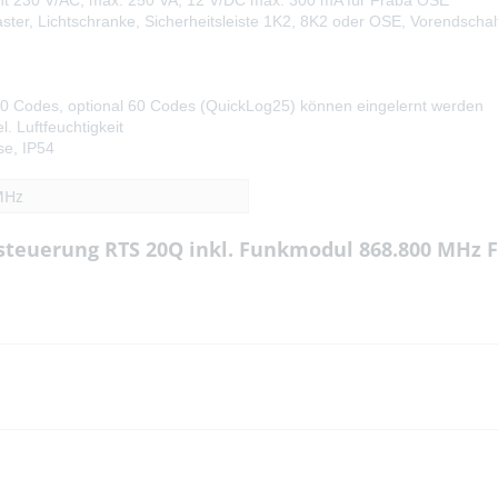
cht 230 V/AC, max. 250 VA, 12 V/DC max. 300 mA für Fraba OSE
aster, Lichtschranke, Sicherheitsleiste 1K2, 8K2 oder OSE, Vorendsch
 30 Codes, optional 60 Codes (QuickLog25) können eingelernt werden
. Luftfeuchtigkeit
e, IP54
MHz
rsteuerung RTS 20Q inkl. Funkmodul 868.800 MHz 