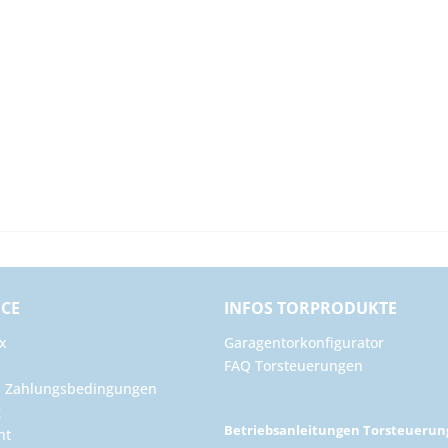
ICE
INFOS TORPRODUKTE
x
Garagentorkonfigurator
FAQ Torsteuerungen
d Zahlungsbedingungen
g
Betriebsanleitungen Torsteueru
ht