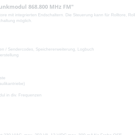
 Funkmodul 868.800 MHz FM"
e mit integrierten Endschaltern. Die Steuerung kann für Rolltore, Rol
chaltung möglich.
gen / Sendercodes, Speichererweiterung, Logbuch
erstellung
ste
ulikantriebe)
ul in div. Frequenzen