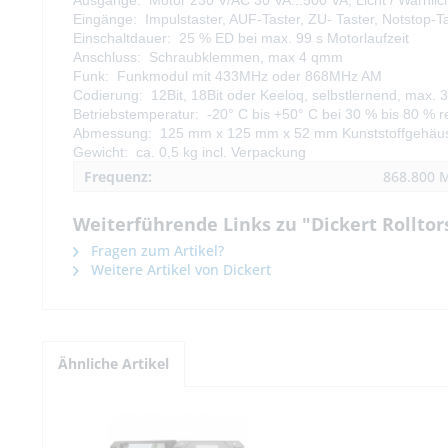
Ausgänge: Motor 230 V/AC 30 VA...500 VA, Licht / Warnli
Eingänge: Impulstaster, AUF-Taster, ZU- Taster, Notstop-T
Einschaltdauer: 25 % ED bei max. 99 s Motorlaufzeit
Anschluss: Schraubklemmen, max 4 qmm
Funk: Funkmodul mit 433MHz oder 868MHz AM
Codierung: 12Bit, 18Bit oder Keeloq, selbstlernend, max.
Betriebstemperatur: -20° C bis +50° C bei 30 % bis 80 % rel
Abmessung: 125 mm x 125 mm x 52 mm Kunststoffgehäus
Gewicht: ca. 0,5 kg incl. Verpackung
Frequenz:
868.800 
Weiterführende Links zu "Dickert Rollto
Fragen zum Artikel?
Weitere Artikel von Dickert
Ähnliche Artikel