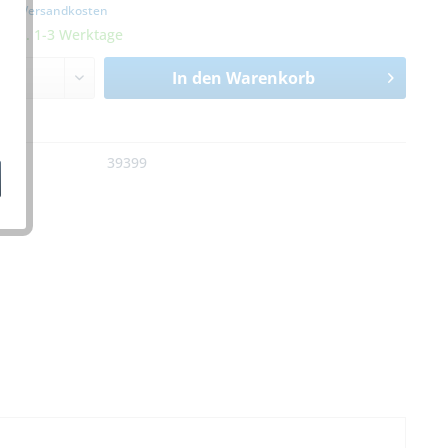
zgl. Versandkosten
it ca. 1-3 Werktage
In den
Warenkorb
n
:
39399