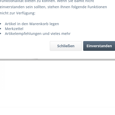
Funktionalität bieten zu können. Wenn Sie damit nicht
inkl. MwSt.
z
einverstanden sein sollten, stehen Ihnen folgende Funktionen
Lieferze
nicht zur Verfügung:
Artikel in den Warenkorb legen
Merkzettel
Merke
Artikelempfehlungen und vieles mehr
Artikel-Nr.
Schließen
Einverstanden