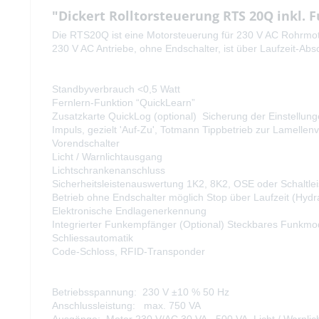
"Dickert Rolltorsteuerung RTS 20Q inkl.
Die RTS20Q ist eine Motorsteuerung für 230 V AC Rohrmotor
230 V AC Antriebe, ohne Endschalter, ist über Laufzeit-Abs
Standbyverbrauch <0,5 Watt
Fernlern-Funktion “QuickLearn”
Zusatzkarte QuickLog (optional) Sicherung der Einstellun
Impuls, gezielt 'Auf-Zu', Totmann Tippbetrieb zur Lamellenv
Vorendschalter
Licht / Warnlichtausgang
Lichtschrankenanschluss
Sicherheitsleistenauswertung 1K2, 8K2, OSE oder Schaltlei
Betrieb ohne Endschalter möglich Stop über Laufzeit (Hydra
Elektronische Endlagenerkennung
Integrierter Funkempfänger (Optional) Steckbares Funkmod
Schliessautomatik
Code-Schloss, RFID-Transponder
Betriebsspannung: 230 V ±10 % 50 Hz
Anschlussleistung: max. 750 VA