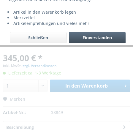
Artikel in den Warenkorb legen
Merkzettel
Artikelempfehlungen und vieles mehr
Schließen
Einverstanden
345,00 € *
inkl. MwSt.
zzgl. Versandkosten
Lieferzeit ca. 1-3 Werktage
In den
Warenkorb
Merken
Artikel-Nr.:
38849
Beschreibung