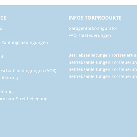
ICE
INFOS TORPRODUKTE
x
Garagentorkonfigurator
FAQ Torsteuerungen
d Zahlungsbedingungen
g
Betriebsanleitungen Torsteueru
ht
Betriebsanleitungen Torsteuerun
Betriebsanleitungen Torsteuerun
eschäftsbedingungen (AGB)
Betriebsanleitungen Torsteuer
rklärung
rdnung
orm zur Streitbeilegung