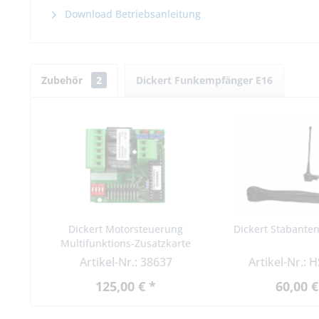
Download Betriebsanleitung
Zubehör
2
Dickert Funkempfänger E16
Dickert Motorsteuerung
Dickert Stabante
Multifunktions-Zusatzkarte
MMZ442-50
Artikel-Nr.: 38637
Artikel-Nr.: 
125,00 € *
60,00 €