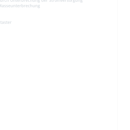
r durch Unterbrechung der Stromversorgung
h Masseunterbrechung
ktaster