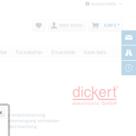
Service/Hilfe
Mein Konto
0,00 € *
ebe
Torzubehör
Ersatzteile
Funk-Sets
rierte Ampelsteuerung
schrankeneingang vorhanden
rlaufüberwachung