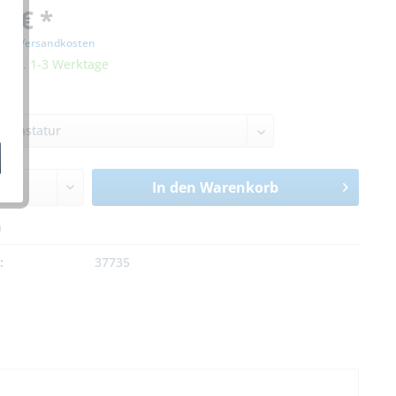
0 € *
zgl. Versandkosten
it ca. 1-3 Werktage
In den
Warenkorb
n
:
37735