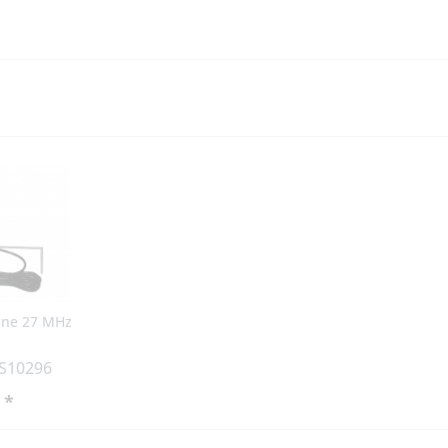
nne 27 MHz
HS10296
 *