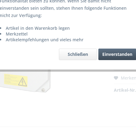
Funktionalität bieten zu können. Wenn Sie damit nicht
245,0
einverstanden sein sollten, stehen Ihnen folgende Funktionen
inkl. MwSt.
z
nicht zur Verfügung:
Lieferze
Artikel in den Warenkorb legen
Merkzettel
Typ:
Artikelempfehlungen und vieles mehr
Schließen
Einverstanden
Merke
Artikel-Nr.