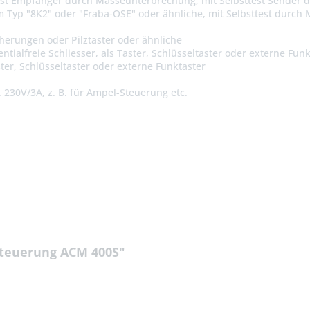
sttest Empfänger durch Masseunterbrechung, mit Selbsttest Sende
om Typ "8K2" oder "Fraba-OSE" oder ähnliche, mit Selbsttest durc
icherungen oder Pilztaster oder ähnliche
entialfreie Schliesser, als Taster, Schlüsseltaster oder externe Fun
ster, Schlüsseltaster oder externe Funktaster
 230V/3A, z. B. für Ampel-Steuerung etc.
steuerung ACM 400S"