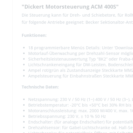
"Dickert Motorsteuerung ACM 400S"
Die Steuerung kann für Dreh- und Schiebetore, für Roll
für folgende Antriebe geeignet: Becker Sektionaltor-A
Funktionen:
18 programmierbare Menüs Details: Unter 'Downloa
Motorlauf-Überwachung per Drehzahl-Sensor mögli
Sicherheitsleistenauswertung Typ “8K2” oder Fraba-
Lichtschrankeneingang für DW-Leisten, Bodenschlei
Ampel rot/grün als Zustandsanzeige Steckkarte MMZ
Ampelsteuerung für Einbahnstraßen Steckkarte MMZ
Technische Daten:
Netzspannung: 230 V / 50 Hz (1~) 400 V / 50 Hz (3~)
Betriebstemperatur: -20°C bis +50°C bei 30% RH bi
Motoranschlussleistung: max. 2000 W/400 V, max. 1
Betriebsspannung: 230 V, ± 10 % 50 Hz
Endschalter: (für analoge Endschalter) für potentialf
Drehzahlsensor: für Gabel-Lichtschranke od. Hall-Se