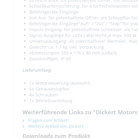
Lichtschranke: für potentialfreie Öffner, mit Selb
Schließkantensicherung: für 4 Sicherheitsleisten v
Befehlsgeräte-Eingänge
Not-Aus: für potentialfreie Öffner, als Schlupftür-S
Befehlsgeräte-Eingänge"Auf!" / "Zu!" / "Stop":für pot
Impuls-Eingang: für potentialfreie Schliesser, als Ta
Signal-Ausgänge für Licht / Warnlicht:je max. 500 W
Universalausgang: als potentialfreier Wechsler, max.
Gewicht: ca. 1,7 kg inkl. Verpackung
Abmessungen: 255 x 176 x 80 mm (LxBxH)
Kunststoffgeh. IP 65
Lieferumfang:
1x Motorsteuerung (Auswahl)
5x Gehäusestopfen
4x Schrauben
1x Betriebsanleitung
Weiterführende Links zu "Dickert Motor
Fragen zum Artikel?
Weitere Artikel von Dickert
Downloads zum Produkt