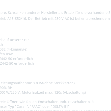
tore, Schranken anderer Hersteller als Ersatz für die vorhandene S
ntrieb A15-S52/16. Der Betrieb mit 230 V AC ist bei entsprechende
d' auf unserer HP
ch
OSE (4-Eingänge)
fen usw.
442-50 erforderlich
442-50 erforderlich
, Leistungsaufnahme < 8 VA(ohne Steckkarten)
s 90% RH
000 W/230 V, Motorlaufzeit max. 120s (Abschaltung)
reie Öffner, wie Rollen-Endschalter, Induktivschalter o. ä.
nsor Typ "Casali", "FAAC" oder "DSLTA-51”