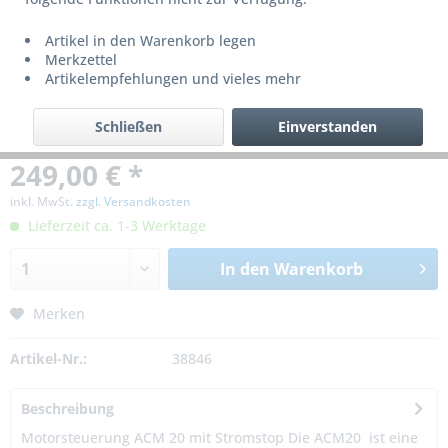
Artikel in den Warenkorb legen
Merkzettel
Artikelempfehlungen und vieles mehr
Schließen
Einverstanden
249,00 € *
inkl. MwSt.
zzgl. Versandkosten
Lieferzeit ca. 1-3 Werktage
In den
Warenkorb
Merken
Artikel-Nr.:
38846
Beschreibung
Motorsteuerung ACM 20 mit Stromstop Die ACM20 ist eine