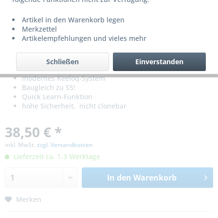
Artikel in den Warenkorb legen
Merkzettel
Artikelempfehlungen und vieles mehr
Schließen
Einverstanden
modernes Keeloq-System
Baugleich zu S5!
Quick Learn-Funktion
hohe Sicherheit, nicht clonebar
38,50 € *
inkl. MwSt.
zzgl. Versandkosten
Lieferzeit ca. 1-3 Werktage
In den
Warenkorb
Merken