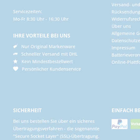
Versand- un
Servicezeiten:
Rücksendun
Mo-Fr 8:30 Uhr - 16:30 Uhr
Widerrufsrec
Über uns
Allgemeine G
IHRE VORTEILE BEI UNS
Datenschutze
Nur Original Markenware
Impressum
Schneller Versand mit DHL
Batterievero
Kein Mindestbestellwert
Online-Plattf
Persönlicher Kundenservice
SICHERHEIT
EINFACH B
Bei uns bestellen Sie über ein sicheres
Übertragungsverfahren - die sogenannte
"Secure Socket Layer" (SSL)-Übertragung.