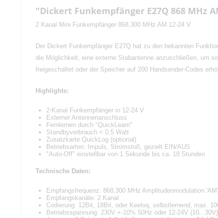
"Dickert Funkempfänger E27Q 868 MHz AM
2 Kanal Mini Funkempfänger 868,300 MHz AM 12-24 V
Der Dickert Funkempfänger E27Q hat zu den bekannten Funktione
die Möglichkeit, eine externe Stabantenne anzuschließen, um so
freigeschaltet oder der Speicher auf 200 Handsender-Codes erhöh
Highlights:
2-Kanal Funkempfänger in 12-24 V
Externer Antennenanschluss
Fernlernen durch "QuickLearn"
Standbyverbrauch < 0,5 Watt
Zusatzkarte QuickLog (optional)
Betriebsarten: Impuls, Stromstoß, gezielt EIN/AUS
"Auto-Off" einstellbar von 1 Sekunde bis ca. 18 Stunden
Technische Daten:
Empfangsfrequenz: 868,300 MHz Amplitudenmodulation 'AM'
Empfangskanäle: 2 Kanal
Codierung: 12Bit, 18Bit, oder Keeloq, selbstlernend, max. 1
Betriebsspannung: 230V +-10% 50Hz oder 12-24V (10...30V