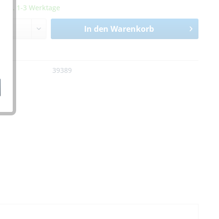
it ca. 1-3 Werktage
In den
Warenkorb
n
:
39389