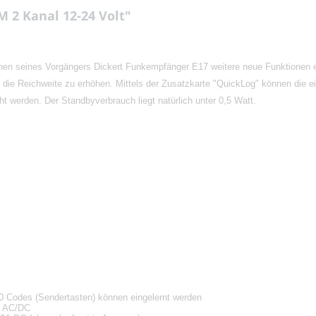
 2 Kanal 12-24 Volt"
n seines Vorgängers Dickert Funkempfänger E17 weitere neue Funktionen erh
 die Reichweite zu erhöhen. Mittels der Zusatzkarte "QuickLog" können die e
t werden. Der Standbyverbrauch liegt natürlich unter 0,5 Watt.
00 Codes (Sendertasten) können eingelernt werden
) AC/DC