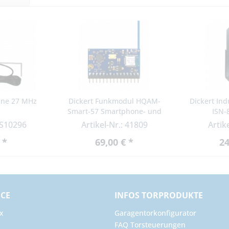
nne 27 MHz
Dickert Funkmodul HQAM-
Dickert In
Smart-57 Smartphone- und
ISN-
Funksteuerung
HS10296
Artikel-Nr.: 41809
Artik
 *
69,00 € *
24
ICE
INFOS TORPRODUKTE
x
Garagentorkonfigurator
FAQ Torsteuerungen