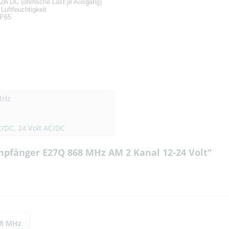
C, 2A DC (ohmsche Last je Ausgang)
Luftfeuchtigkeit
IP65
MHz
C/DC, 24 Volt AC/DC
mpfänger E27Q 868 MHz AM 2 Kanal 12-24 Volt"
68 MHz