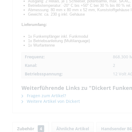
Ausgang: 2 Relais, je 1 Schließer, potentialfrei, max. 5A A
Betriebstemperatur: -20° C bis +50° C bei 30 % bis 80 % rel. 
Abmessung: 80 mm x 80 mm x 52 mm, Kunststoffgehäuse 
Gewicht: ca. 230 g inkl. Gehäuse
Lieferumfang:
1x Funkempfänger inkl. Funkmodul
1x Betriebsanleitung (Multilanguage)
1x Wurfantenne
Frequenz:
868.300 
Kanal:
2
Betriebsspannung:
12 Volt A
Weiterführende Links zu "Dickert Funke
Fragen zum Artikel?
Weitere Artikel von Dickert
Zubehör
4
Ähnliche Artikel
Handsender 8