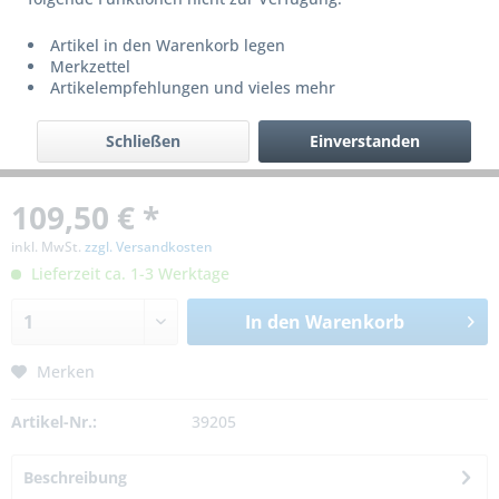
Artikel in den Warenkorb legen
Merkzettel
Artikelempfehlungen und vieles mehr
Schließen
Einverstanden
109,50 € *
inkl. MwSt.
zzgl. Versandkosten
Lieferzeit ca. 1-3 Werktage
In den
Warenkorb
Merken
Artikel-Nr.:
39205
Beschreibung