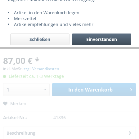
Artikel in den Warenkorb legen
Merkzettel
Artikelempfehlungen und vieles mehr
Schließen
Einverstanden
87,00 € *
inkl. MwSt.
zzgl. Versandkosten
Lieferzeit ca. 1-3 Werktage
In den
Warenkorb
Merken
Artikel-Nr.:
41836
Beschreibung