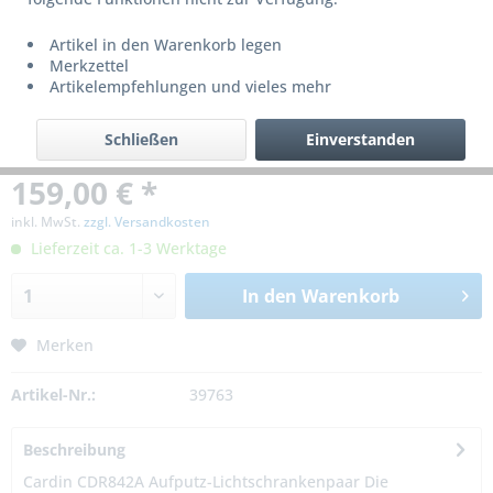
Artikel in den Warenkorb legen
Merkzettel
Artikelempfehlungen und vieles mehr
Schließen
Einverstanden
159,00 € *
inkl. MwSt.
zzgl. Versandkosten
Lieferzeit ca. 1-3 Werktage
In den
Warenkorb
Merken
Artikel-Nr.:
39763
Beschreibung
Cardin CDR842A Aufputz-Lichtschrankenpaar Die