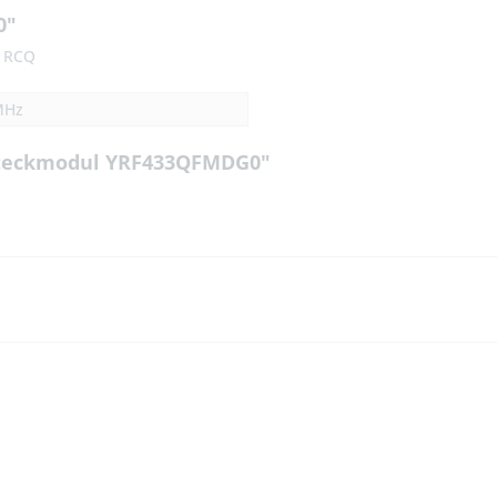
0"
r RCQ
MHz
 Steckmodul YRF433QFMDG0"