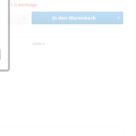
it ca. 1-3 Werktage
In den
Warenkorb
n
:
43963