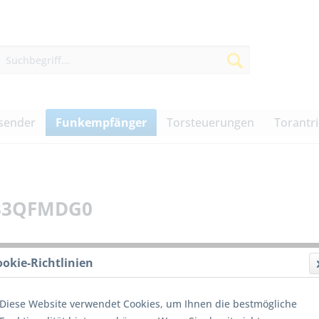
sender
Funkempfänger
Torsteuerungen
Torantr
433QFMDG0
ookie-Richtlinien
39,00
Diese Website verwendet Cookies, um Ihnen die bestmögliche
inkl. MwSt.
z