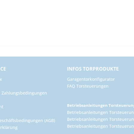
ICE
INFOS TORPRODUKTE
x
Garagentorkonfigurator
FAQ Torsteuerungen
d Zahlungsbedingungen
g
Betriebsanleitungen Torsteueru
ht
Betriebsanleitungen Torsteuerun
Betriebsanleitungen Torsteuerun
eschäftsbedingungen (AGB)
Betriebsanleitungen Torsteuer
rklärung