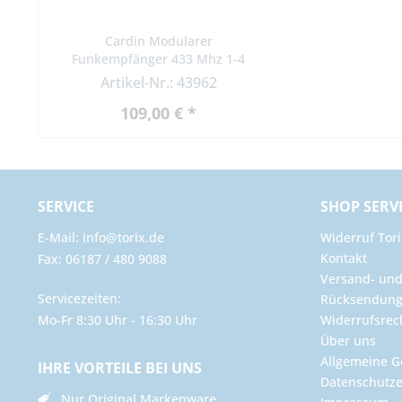
Cardin Modularer
Funkempfänger 433 Mhz 1-4
Kanal 12/24 Vac-dc RCQ504D1
Artikel-Nr.: 43962
109,00 € *
SERVICE
SHOP SERV
E-Mail: info@torix.de
Widerruf Tori
Kontakt
Fax: 06187 / 480 9088
Versand- un
Servicezeiten:
Rücksendun
Mo-Fr 8:30 Uhr - 16:30 Uhr
Widerrufsrec
Über uns
Allgemeine G
IHRE VORTEILE BEI UNS
Datenschutze
Nur Original Markenware