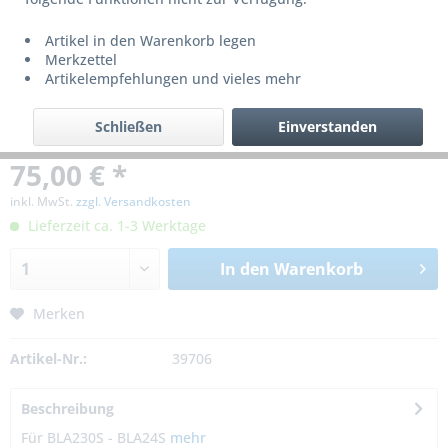
Artikel in den Warenkorb legen
Merkzettel
Artikelempfehlungen und vieles mehr
Schließen
Einverstanden
75,00 € *
inkl. MwSt.
zzgl. Versandkosten
Lieferzeit ca. 1-3 Werktage
In den
Warenkorb
Merken
Artikel-Nr.:
39706
Beschreibung
Für BLA230S - BLA24S
mehr