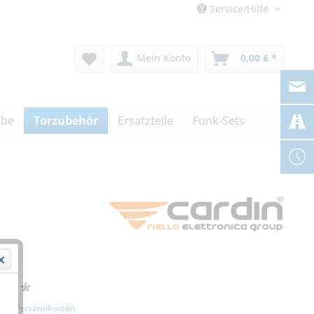
Service/Hilfe
Mein Konto
0,00 € *
ebe
Torzubehör
Ersatzteile
Funk-Sets
 € *
zgl. Versandkosten