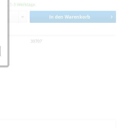
it ca. 1-3 Werktage
In den
Warenkorb
n
:
39707