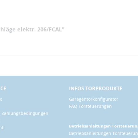
hläge elektr. 206/FCAL"
ICE
INFOS TORPRODUKTE
x
Garagentorkonfigurator
FAQ Torsteuerungen
d Zahlungsbedingungen
g
Betriebsanleitungen Torsteueru
ht
Betriebsanleitungen Torsteuerun