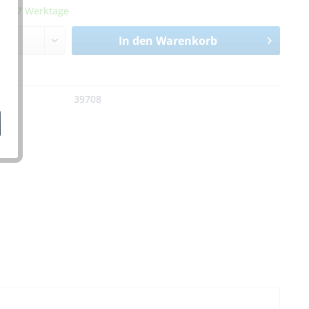
it 5-7 Werktage
In den
Warenkorb
n
:
39708