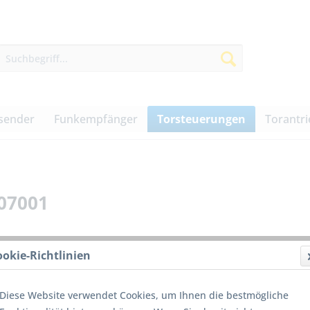
sender
Funkempfänger
Torsteuerungen
Torantr
07001
ookie-Richtlinien
254,0
Diese Website verwendet Cookies, um Ihnen die bestmögliche
inkl. MwSt.
z