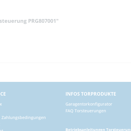
rsteuerung PRG807001"
ICE
INFOS TORPRODUKTE
x
Garagentorkonfigurator
FAQ Torsteuerungen
d Zahlungsbedingungen
g
Betriebsanleitungen Torsteueru
ht