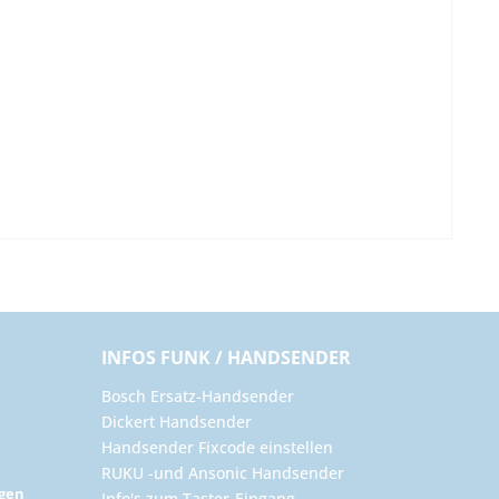
INFOS FUNK / HANDSENDER
Bosch Ersatz-Handsender
Dickert Handsender
Handsender Fixcode einstellen
RUKU -und Ansonic Handsender
ngen
Info's zum Taster-Eingang