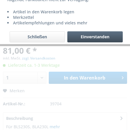
Artikel in den Warenkorb legen
Merkzettel
Artikelempfehlungen und vieles mehr
Schließen
Einverstanden
81,00 € *
inkl. MwSt.
zzgl. Versandkosten
Lieferzeit ca. 1-3 Werktage
In den
Warenkorb
Merken
Artikel-Nr.:
39704
Beschreibung
Für BLS230S, BLA230L
mehr