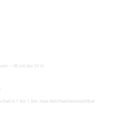
viert:
< 80 mA (bei 24 V)
z
)
chall 0.1 bis 1.5m, max.Reichweiteeinstellbar
h