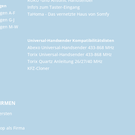
RUKU -und Ansonic Handsender
ngen
Info's zum Taster-Eingang
gen A-F
TaHoma - Das vernetzte Haus von Somfy
gen G-J
ungen M-W
Universal-Handsender Kompatibilitätslisten
Abexo Universal-Handsender 433-868 MHz
Torix Universal-Handsender 433-868 MHz
Torix Quartz Anleitung 26/27/40 MHz
KFZ-Cloner
FIRMEN
ersten
op als Firma