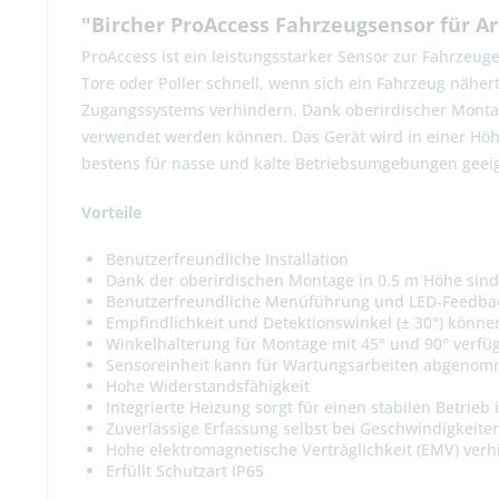
"Bircher ProAccess Fahrzeugsensor für A
ProAccess ist ein leistungsstarker Sensor zur Fahrzeu
Tore oder Poller schnell, wenn sich ein Fahrzeug nähe
Zugangssystems verhindern. Dank oberirdischer Montage
verwendet werden können. Das Gerät wird in einer Höhe
bestens für nasse und kalte Betriebsumgebungen geei
Vorteile
Benutzerfreundliche Installation
Dank der oberirdischen Montage in 0.5 m Höhe sind 
Benutzerfreundliche Menüführung und LED-Feedba
Empfindlichkeit und Detektionswinkel (± 30°) könne
Winkelhalterung für Montage mit 45° und 90° verfü
Sensoreinheit kann für Wartungsarbeiten abgeno
Hohe Widerstandsfähigkeit
Integrierte Heizung sorgt für einen stabilen Betrie
Zuverlässige Erfassung selbst bei Geschwindigkeite
Hohe elektromagnetische Verträglichkeit (EMV) ve
Erfüllt Schutzart IP65