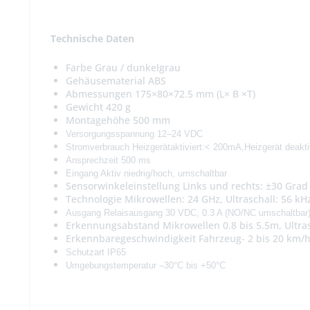
Technische Daten
Farbe Grau / dunkelgrau
Gehäusematerial ABS
Abmessungen 175×80×72.5 mm (L× B ×T)
Gewicht 420 g
Montagehöhe 500 mm
Versorgungsspannung
12–24 VDC
Stromverbrauch Heizgerät
aktiviert:
< 200
mA,
Heizgerät deakti
Ansprechzeit
500 ms
Eingang Aktiv
niedrig/
hoch,
umschaltbar
Sensorwinkeleinstellung Links und rechts: ±30 Grad
Technologie Mikrowellen: 24 GHz, Ultraschall: 56 kH
Ausgang
Relaisausgang 30 VDC, 0.3 A
(NO
/
NC umschaltbar
Erkennungsabstand Mikrowellen 0.8 bis 5.5m, Ultras
Erkennbaregeschwindigkeit Fahrzeug- 2 bis 20 km/
Schutzart IP65
Umgebungstemperatur
–
3
0
°
C bis +
50
°
C