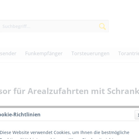
dsender
Funkempfänger
Torsteuerungen
Torantri
sor für Arealzufahrten mit Schran
ookie-Richtlinien
750,0
Diese Website verwendet Cookies, um Ihnen die bestmögliche
inkl. MwSt.
z