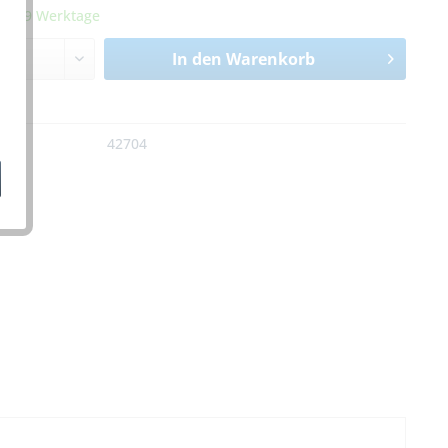
it 5-9 Werktage
In den
Warenkorb
n
:
42704