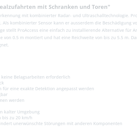
realzufahrten mit Schranken und Toren"
gerkennung mit kombinierter Radar- und Ultraschalltechnologie. P
rt. Als kombinierter Sensor kann er ausserdem die Beschädigung 
 stellt ProAccess eine einfach zu installierende Alternative für
 von 0.5 m montiert und hat eine Reichweite von bis zu 5.5 m. D
gnet.
keine Belagsarbeiten erforderlich
ck
n für eine exakte Detektion angepasst werden
gbar
mmen werden
b in kalter Umgebung
n bis zu 20 km/h
rhindert unerwünschte Störungen mit anderen Komponenten