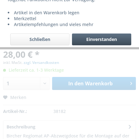
Artikel in den Warenkorb legen
Merkzettel
Artikelempfehlungen und vieles mehr
Schließen
Einverstanden
28,00 € *
inkl. MwSt.
zzgl. Versandkosten
Lieferzeit ca. 1-3 Werktage
In den
Warenkorb
Merken
Artikel-Nr.:
38182
Beschreibung
Bircher Reglomat AP-Abzweigdose für die Montage auf der