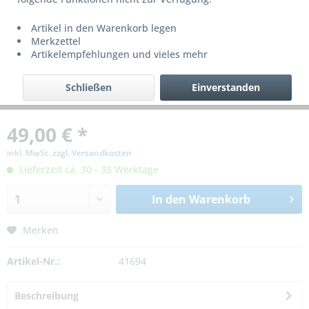
Artikel in den Warenkorb legen
Merkzettel
Artikelempfehlungen und vieles mehr
Schließen
Einverstanden
49,00 € *
inkl. MwSt.
zzgl. Versandkosten
Lieferzeit ca. 30 - 35 Werktage
In den
Warenkorb
Merken
Artikel-Nr.:
41694
Beschreibung