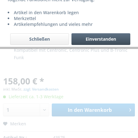
Artikel in den Warenkorb legen
Merkzettel
Artikelempfehlungen und vieles mehr
Schließen
Einverstanden
Kompatibel mit Centronic, Centronic Plus und B-Tronic
Funk
158,00 € *
inkl. MwSt.
zzgl. Versandkosten
Lieferzeit ca. 1-3 Werktage
In den
Warenkorb
Merken
Artikel-Nr.:
43575