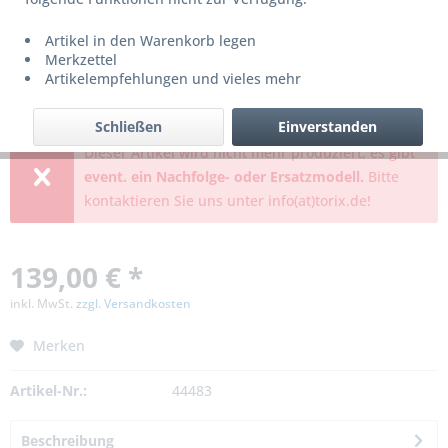
Artikel in den Warenkorb legen
Merkzettel
Artikelempfehlungen und vieles mehr
Schließen
Einverstanden
Dieser Artikel wird nicht mehr produziert, es gibt
event. ein Nachfolge- oder Ersatzmodell.
Bitte
kontaktieren Sie uns unter info(at)torix.de!
139,00 € *
inkl. MwSt.
zzgl. Versandkosten
Merken
Artikel-Nr.:
44483
Beschreibung