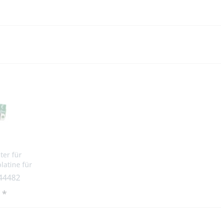
ter für
atine für
 Faac mit
 44482
stelle
 *