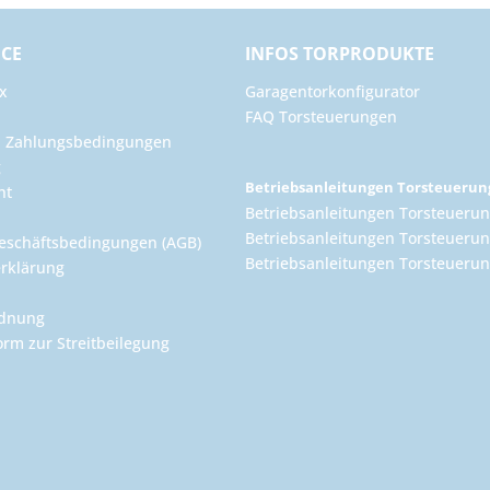
ICE
INFOS TORPRODUKTE
x
Garagentorkonfigurator
FAQ Torsteuerungen
d Zahlungsbedingungen
g
Betriebsanleitungen Torsteueru
ht
Betriebsanleitungen Torsteuerun
Betriebsanleitungen Torsteuerun
eschäftsbedingungen (AGB)
Betriebsanleitungen Torsteuer
rklärung
rdnung
orm zur Streitbeilegung