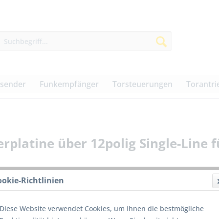
dsender
Funkempfänger
Torsteuerungen
Torantri
latine über 12polig Single-Line f
ookie-Richtlinien
55,00
Diese Website verwendet Cookies, um Ihnen die bestmögliche
inkl. MwSt.
z