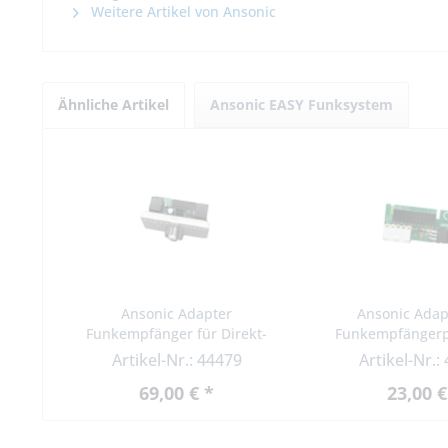
Weitere Artikel von Ansonic
Ähnliche Artikel
Ansonic EASY Funksystem
Ansonic Adapter
Ansonic Adap
Funkempfänger für Direkt-
Funkempfängerpl
Anschluss an Steuerungen
Steuerungen von
Artikel-Nr.: 44479
Artikel-Nr.:
Rundstecksockel
Molex-Schnit
69,00 € *
23,00 €