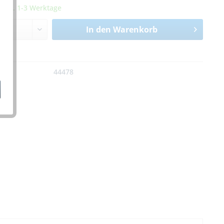
it ca. 1-3 Werktage
In den
Warenkorb
n
:
44478