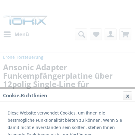
Menü
Erone Torsteuerung
Ansonic Adapter
Funkempfängerplatine über
12polig Single-Line für
Hutschiene
Cookie-Richtlinien
Diese Website verwendet Cookies, um Ihnen die
bestmögliche Funktionalität bieten zu können. Wenn Sie
damit nicht einverstanden sein sollten, stehen Ihnen
folgende Funktionen nicht zur Verfügung: