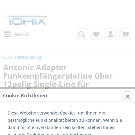
Menü
ELKA Torsteuerung
Ansonic Adapter
Funkempfängerplatine über
12polig Single-Line für
Hutschiene
Cookie-Richtlinien
Diese Website verwendet Cookies, um Ihnen die
bestmögliche Funktionalität bieten zu können. Wenn Sie
damit nicht einverstanden sein sollten, stehen Ihnen
folgende Funktionen nicht zur Verfügung: